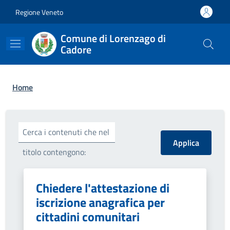
Salta al contenuto principale
Skip to footer content
Regione Veneto
Comune di Lorenzago di
Cadore
Briciole di pane
Home
Cerca i contenuti che nel
titolo contengono:
Chiedere l'attestazione di
iscrizione anagrafica per
cittadini comunitari