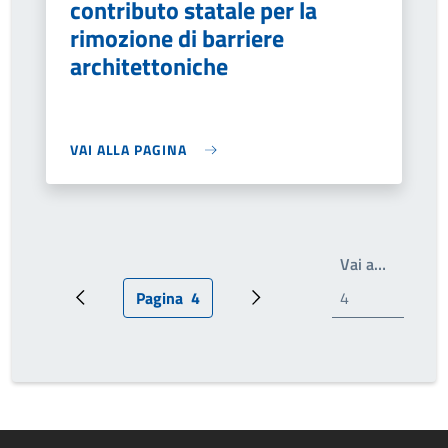
contributo statale per la
rimozione di barriere
architettoniche
VAI ALLA PAGINA
Write th
Vai a…
Pagina
4
Pagina precedente
Pagina attuale
Prossima pagina