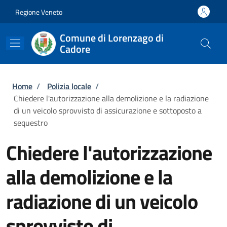
Salta al contenuto principale
Skip to footer content
Regione Veneto
Comune di Lorenzago di
Cadore
Briciole di pane
Home
/
Polizia locale
/
Chiedere l'autorizzazione alla demolizione e la radiazione
di un veicolo sprovvisto di assicurazione e sottoposto a
sequestro
Chiedere l'autorizzazione
alla demolizione e la
radiazione di un veicolo
sprovvisto di