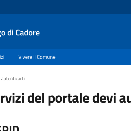
o di Cadore
izi
Vivere il Comune
i autenticarti
rvizi del portale devi a
SPID