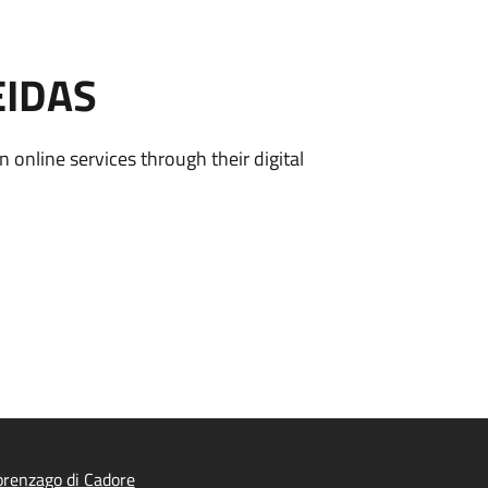
EIDAS
n online services through their digital
renzago di Cadore