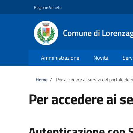
Salta al contenuto principale
Skip to footer content
Regione Veneto
Comune di Lorenzag
Amministrazione
Novità
Serv
Briciole di pane
Home
/
Per accedere ai servizi del portale dev
Per accedere ai se
Autenticazione con 