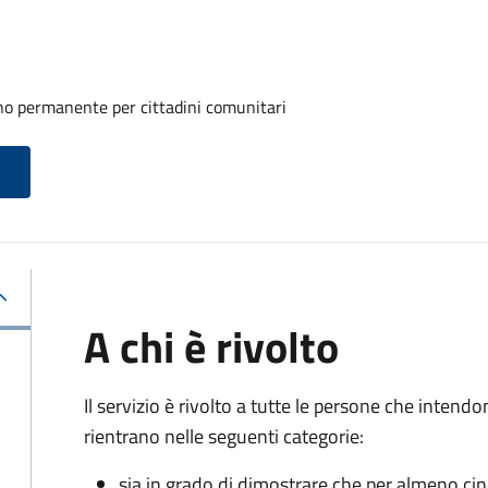
rno permanente per cittadini comunitari
A chi è rivolto
Il servizio è rivolto a tutte le persone che intend
rientrano nelle seguenti categorie:
sia in grado di dimostrare che per almeno ci