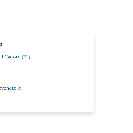
o
di Cadore (BL)
veneto.it