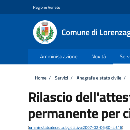
Salta al contenuto principale
Skip to footer content
Regione Veneto
Comune di Lorenzag
Amministrazione
Novità
Serv
Briciole di pane
Home
/
Servizi
/
Anagrafe e stato civile
/
Rilascio dell'atte
permanente per ci
(
urn:nir:stato:decreto.legislativo:2007-02-06;30~art16
)