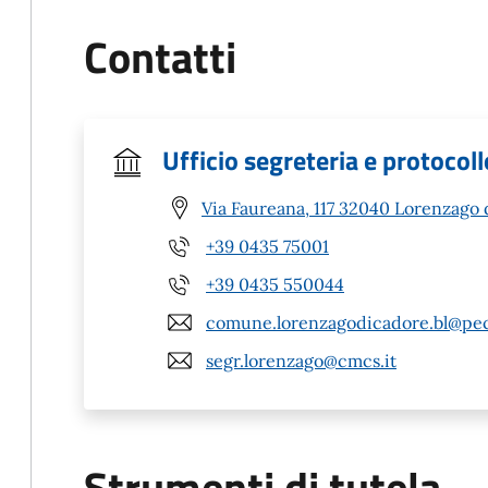
Contatti
Ufficio segreteria e protocoll
Via Faureana, 117 32040 Lorenzago 
+39 0435 75001
+39 0435 550044
comune.lorenzagodicadore.bl@pec
segr.lorenzago@cmcs.it
Strumenti di tutela