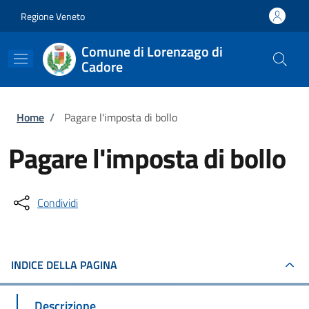
Salta al contenuto principale
Skip to footer content
Regione Veneto
Comune di Lorenzago di
Cadore
Briciole di pane
Home
/
Pagare l'imposta di bollo
Pagare l'imposta di bollo
Condividi
INDICE DELLA PAGINA
Descrizione