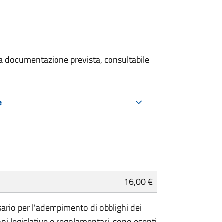
 la documentazione prevista, consultabile
e
16,00 €
essario per l'adempimento di obblighi dei
ioni legislative o regolamentari, sono
esenti