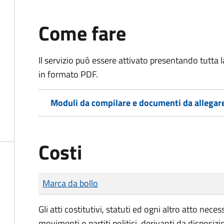
Come fare
Il servizio può essere attivato presentando tutta
in formato PDF.
Moduli da compilare e documenti da allegar
Costi
Tipo di pagamento
Importo
Marca da bollo
Gli atti costitutivi, statuti ed ogni altro atto nec
movimenti o partiti politici, derivanti da disposiz