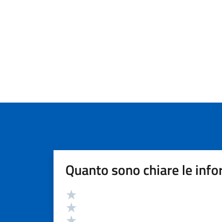
Quanto sono chiare le info
Valutazione
Valuta 5 stelle su 5
Valuta 4 stelle su 5
Valuta 3 stelle su 5