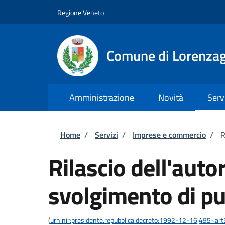
Salta al contenuto principale
Skip to footer content
Regione Veneto
Comune di Lorenzag
Amministrazione
Novità
Serv
Briciole di pane
Home
/
Servizi
/
Imprese e commercio
/
R
Rilascio dell'auto
svolgimento di pu
(
urn:nir:presidente.repubblica:decreto:1992-12-16;495~ar