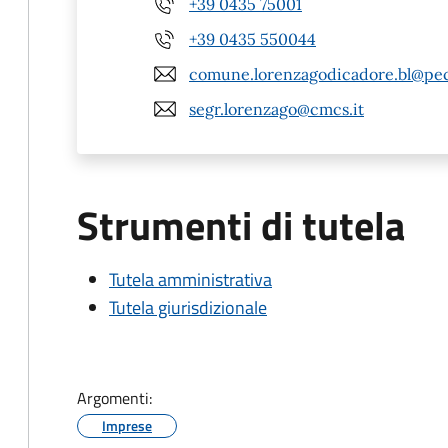
+39 0435 75001
+39 0435 550044
comune.lorenzagodicadore.bl@pec
segr.lorenzago@cmcs.it
Strumenti di tutela
Tutela amministrativa
Tutela giurisdizionale
Argomenti:
Imprese