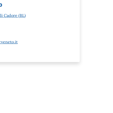
o
di Cadore (BL)
veneto.it