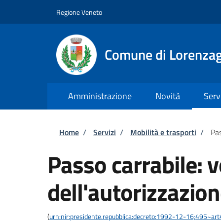
Salta al contenuto principale
Skip to footer content
Regione Veneto
Comune di Lorenzag
Amministrazione
Novità
Serv
Briciole di pane
Home
/
Servizi
/
Mobilità e trasporti
/
Pas
Passo carrabile: 
dell'autorizzazio
(
urn:nir:presidente.repubblica:decreto:1992-12-16;495~ar