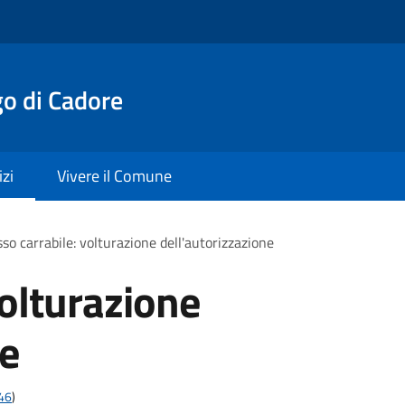
o di Cadore
izi
Vivere il Comune
so carrabile: volturazione dell'autorizzazione
volturazione
ne
t46
)