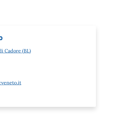
o
di Cadore (BL)
veneto.it