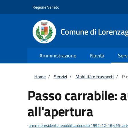
Salta al contenuto principale
Skip to footer content
Regione Veneto
Comune di Lorenzag
Amministrazione
Novità
Serv
Briciole di pane
Home
/
Servizi
/
Mobilità e trasporti
/
Pas
Passo carrabile: 
all'apertura
(
urn:nir:presidente.repubblica:decreto:1992-12-16;495~ar