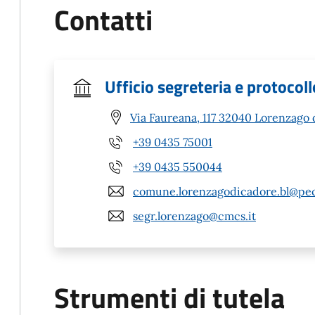
Contatti
Ufficio segreteria e protocoll
Via Faureana, 117 32040 Lorenzago 
+39 0435 75001
+39 0435 550044
comune.lorenzagodicadore.bl@pec
segr.lorenzago@cmcs.it
Strumenti di tutela