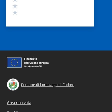
Valuta 2 stelle su 5
Valuta 1 stelle su 5
Comune di Lorenzago di Cadore
Footer menu
Area riservata