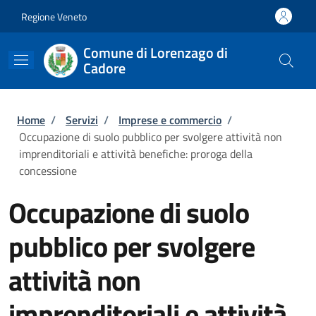
Salta al contenuto principale
Skip to footer content
Regione Veneto
Comune di Lorenzago di
Cadore
Briciole di pane
Home
/
Servizi
/
Imprese e commercio
/
Occupazione di suolo pubblico per svolgere attività non
imprenditoriali e attività benefiche: proroga della
concessione
Occupazione di suolo
pubblico per svolgere
attività non
imprenditoriali e attività