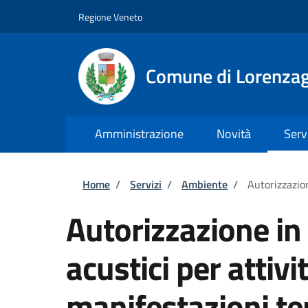
Salta al contenuto principale
Skip to footer content
Regione Veneto
Comune di Lorenzag
Amministrazione
Novità
Serv
Briciole di pane
Home
/
Servizi
/
Ambiente
/
Autorizzazio
Autorizzazione in 
acustici per attiv
manifestazioni t