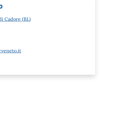
o
di Cadore (BL)
veneto.it