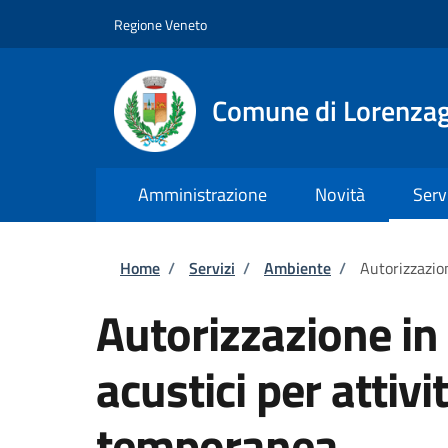
Salta al contenuto principale
Skip to footer content
Regione Veneto
Comune di Lorenzag
Amministrazione
Novità
Serv
Briciole di pane
Home
/
Servizi
/
Ambiente
/
Autorizzazion
Autorizzazione in 
acustici per attivit
temporanea