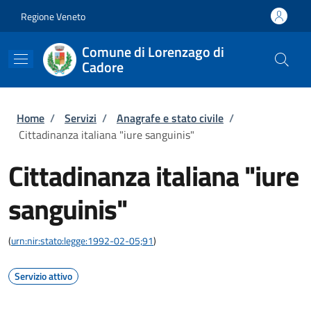
Salta al contenuto principale
Skip to footer content
Regione Veneto
Comune di Lorenzago di
Cadore
Briciole di pane
Home
/
Servizi
/
Anagrafe e stato civile
/
Cittadinanza italiana "iure sanguinis"
Cittadinanza italiana "iure
sanguinis"
(
urn:nir:stato:legge:1992-02-05;91
)
Servizio attivo