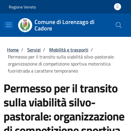
Salta al contenuto principale
Skip to footer content
Regione Veneto
Comune di Lorenzago di
Cadore
Briciole di pane
Home
/
Servizi
/
Mobilità e trasporti
/
Permesso per il transito sulla viabilità silvo-pastorale:
organizzazione di competizione sportiva motoristica
fuoristrada a carattere temporaneo
Permesso per il transito
sulla viabilità silvo-
pastorale: organizzazione
di competizione sportiva