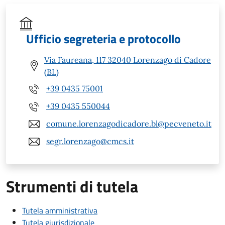
Ufficio segreteria e protocollo
Via Faureana, 117 32040 Lorenzago di Cadore
(BL)
+39 0435 75001
+39 0435 550044
comune.lorenzagodicadore.bl@pecveneto.it
segr.lorenzago@cmcs.it
Strumenti di tutela
Tutela amministrativa
Tutela giurisdizionale