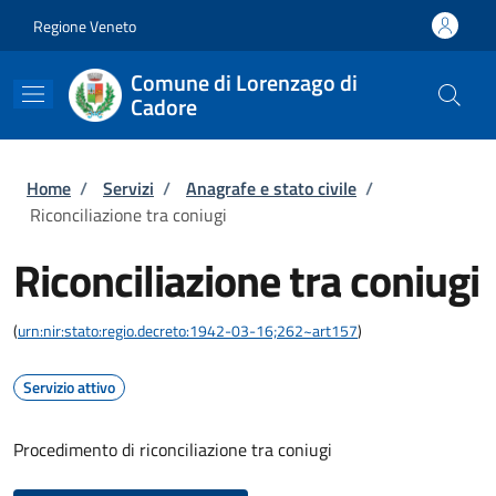
Salta al contenuto principale
Skip to footer content
Regione Veneto
Comune di Lorenzago di
Cadore
Briciole di pane
Home
/
Servizi
/
Anagrafe e stato civile
/
Riconciliazione tra coniugi
Riconciliazione tra coniugi
(
urn:nir:stato:regio.decreto:1942-03-16;262~art157
)
Servizio attivo
Procedimento di riconciliazione tra coniugi