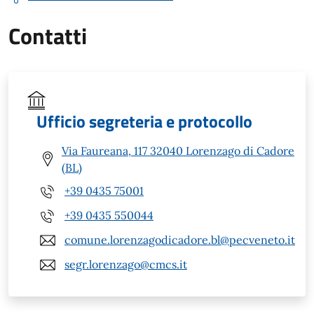
Contatti
Ufficio segreteria e protocollo
Via Faureana, 117 32040 Lorenzago di Cadore
(BL)
+39 0435 75001
+39 0435 550044
comune.lorenzagodicadore.bl@pecveneto.it
segr.lorenzago@cmcs.it