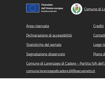
Comune di Lo
Footer menu
Area riservata
Crediti
Dichiarazione di accessibilità
Contatt
Statistiche del portale
Leggi l
Segnalazione disservizio
Piano d
Comune di Lorenzago di Cadore - Partita IVA del
comune.lorenzagodicadore.bl@pecveneto.it