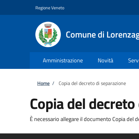
Salta al contenuto principale
Skip to footer content
Regione Veneto
Comune di Lorenzag
Amministrazione
Novità
Serv
Briciole di pane
Home
/
Copia del decreto di separazione
Copia del decreto
È necessario allegare il documento Copia del de