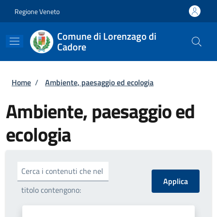
Salta al contenuto principale
Skip to footer content
Regione Veneto
Comune di Lorenzago di
Cadore
Briciole di pane
Home
/
Ambiente, paesaggio ed ecologia
Ambiente, paesaggio ed
ecologia
Cerca i contenuti che nel
titolo contengono: