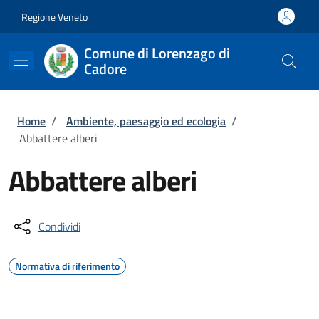
Salta al contenuto principale
Skip to footer content
Regione Veneto
Comune di Lorenzago di
Cadore
Briciole di pane
Home
/
Ambiente, paesaggio ed ecologia
/
Abbattere alberi
Abbattere alberi
Condividi
Normativa di riferimento