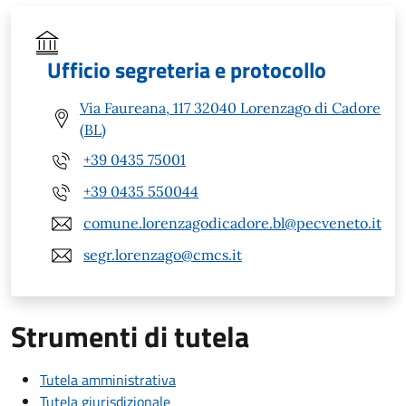
Ufficio segreteria e protocollo
Via Faureana, 117 32040 Lorenzago di Cadore
(BL)
+39 0435 75001
+39 0435 550044
comune.lorenzagodicadore.bl@pecveneto.it
segr.lorenzago@cmcs.it
Strumenti di tutela
Tutela amministrativa
Tutela giurisdizionale