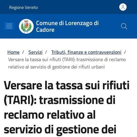
Salta al contenuto principale
Skip to footer content
Regione Veneto
Comune di Lorenzago di
Cadore
Briciole di pane
Home
/
Servizi
/
Tributi, finanze e contravvenzioni
/
Versare la tassa sui rifiuti (TARI): trasmissione di reclamo
relativo al servizio di gestione dei rifiuti urbani
Versare la tassa sui rifiuti
(TARI): trasmissione di
reclamo relativo al
servizio di gestione dei