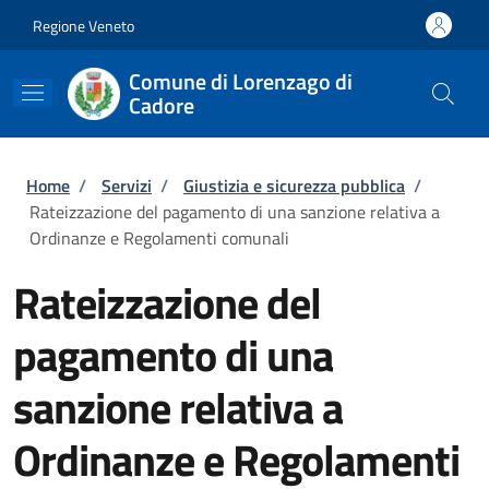
Salta al contenuto principale
Skip to footer content
Regione Veneto
Comune di Lorenzago di
Cadore
Briciole di pane
Home
/
Servizi
/
Giustizia e sicurezza pubblica
/
Rateizzazione del pagamento di una sanzione relativa a
Ordinanze e Regolamenti comunali
Rateizzazione del
pagamento di una
sanzione relativa a
Ordinanze e Regolamenti