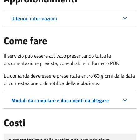
Ulteriori informazioni
Come fare
Il servizio può essere attivato presentando tutta la
documentazione prevista, consultabile in formato PDF.
La domanda deve essere presentata entro 60 giorni dalla data
di contestazione o di notifica della violazione.
Moduli da compilare e documenti da allegare
Costi
Tipo di pagamento
Importo
La presentazione della pratica non prevede alcun