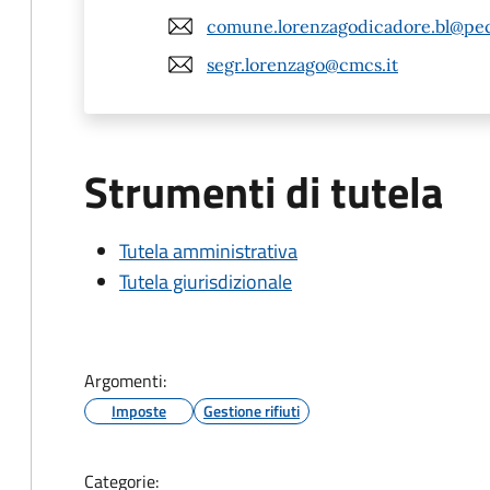
comune.lorenzagodicadore.bl@pec
segr.lorenzago@cmcs.it
Strumenti di tutela
Tutela amministrativa
Tutela giurisdizionale
Argomenti:
Imposte
Gestione rifiuti
Categorie: