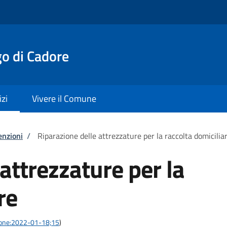
o di Cadore
izi
Vivere il Comune
enzioni
/
Riparazione delle attrezzature per la raccolta domicilia
attrezzature per la
re
azione:2022-01-18;15
)