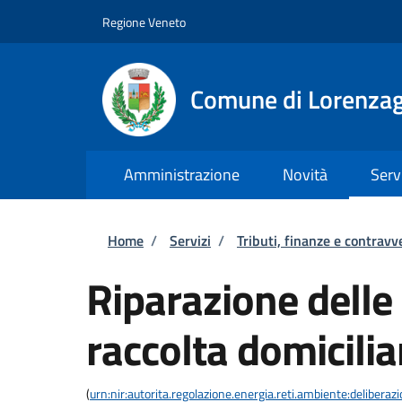
Salta al contenuto principale
Skip to footer content
Regione Veneto
Comune di Lorenzag
Amministrazione
Novità
Serv
Briciole di pane
Home
/
Servizi
/
Tributi, finanze e contravv
Riparazione delle 
raccolta domicilia
(
urn:nir:autorita.regolazione.energia.reti.ambiente:deliber