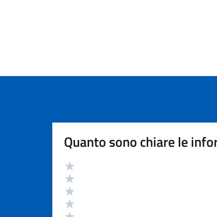
Quanto sono chiare le info
Valutazione
Valuta 5 stelle su 5
Valuta 4 stelle su 5
Valuta 3 stelle su 5
Valuta 2 stelle su 5
Valuta 1 stelle su 5