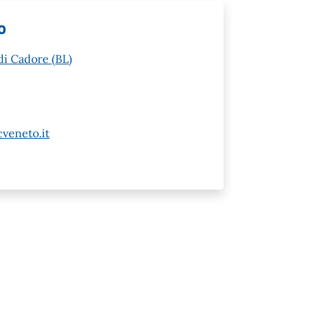
o
di Cadore (BL)
veneto.it