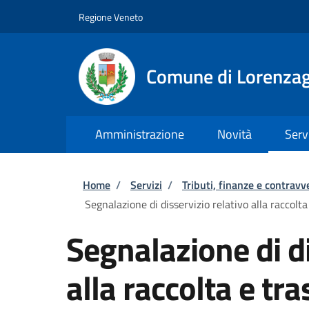
Salta al contenuto principale
Skip to footer content
Regione Veneto
Comune di Lorenzag
Amministrazione
Novità
Serv
Briciole di pane
Home
/
Servizi
/
Tributi, finanze e contravv
Segnalazione di disservizio relativo alla raccolta
Segnalazione di di
alla raccolta e tra