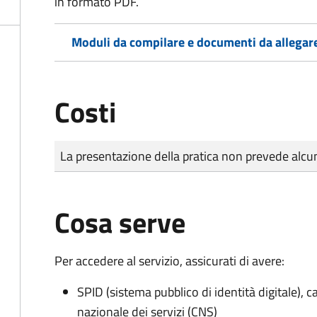
in formato PDF.
Moduli da compilare e documenti da allegar
Costi
Tipo di pagamento
Importo
La presentazione della pratica non prevede al
Cosa serve
Per accedere al servizio, assicurati di avere:
SPID (sistema pubblico di identità digitale), ca
nazionale dei servizi (CNS)