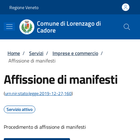
Salta al contenuto principale
Skip to footer content
Regione Veneto
Comune di Lorenzago di
Cadore
Briciole di pane
Home
/
Servizi
/
Imprese e commercio
/
Affissione di manifesti
Affissione di manifesti
(
urn:nir:stato:legge:2019-12-27;160
)
Servizio attivo
Procedimento di affissione di manifesti