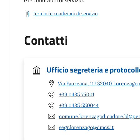
e le condizioni di servizio.
Termini e condizioni di servizio
Contatti
Ufficio segreteria e protocoll
Via Faureana, 117 32040 Lorenzago 
+39 0435 75001
+39 0435 550044
comune.lorenzagodicadore.bl@pec
segr.lorenzago@cmcs.it