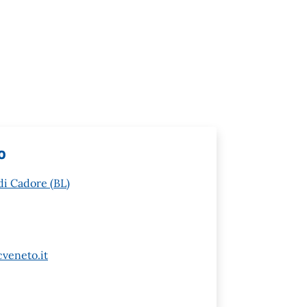
o
di Cadore (BL)
veneto.it