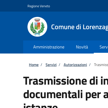
Salta al contenuto principale
Skip to footer content
Regione Veneto
Comune di Lorenzag
Amministrazione
Novità
Serv
Briciole di pane
Home
/
Servizi
/
Autorizzazioni
/
Trasmiss
Trasmissione di i
documentali per al
istanze