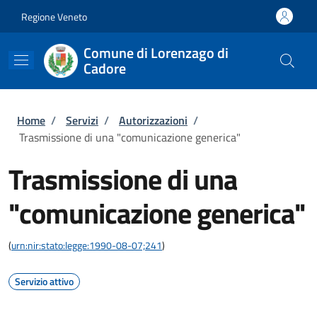
Salta al contenuto principale
Skip to footer content
Regione Veneto
Comune di Lorenzago di
Cadore
Briciole di pane
Home
/
Servizi
/
Autorizzazioni
/
Trasmissione di una "comunicazione generica"
Trasmissione di una
"comunicazione generica"
(
urn:nir:stato:legge:1990-08-07;241
)
Servizio attivo