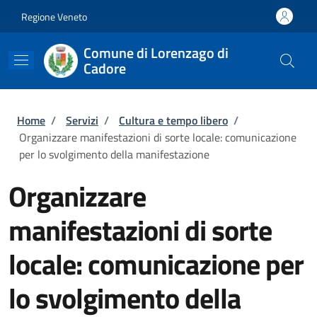
Salta al contenuto principale
Skip to footer content
Regione Veneto
Comune di Lorenzago di
Cadore
Briciole di pane
Home
/
Servizi
/
Cultura e tempo libero
/
Organizzare manifestazioni di sorte locale: comunicazione
per lo svolgimento della manifestazione
Organizzare
manifestazioni di sorte
locale: comunicazione per
lo svolgimento della