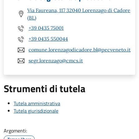
Via Faureana, 117 32040 Lorenzago di Cadore
(BL)
+39 0435 75001
+39 0435 550044
comune.lorenzagodicadore.bl@pecveneto.it
segr.lorenzago@cmcs.it
Strumenti di tutela
Tutela amministrativa
Tutela giurisdizionale
Argomenti: