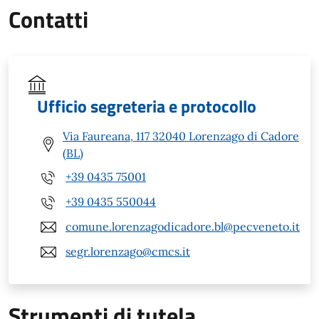
Contatti
Ufficio segreteria e protocollo
Via Faureana, 117 32040 Lorenzago di Cadore
(BL)
+39 0435 75001
+39 0435 550044
comune.lorenzagodicadore.bl@pecveneto.it
segr.lorenzago@cmcs.it
Strumenti di tutela