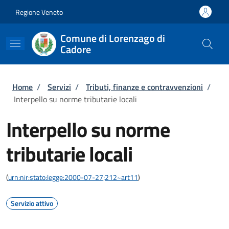
Salta al contenuto principale
Skip to footer content
Regione Veneto
Comune di Lorenzago di
Cadore
Briciole di pane
Home
/
Servizi
/
Tributi, finanze e contravvenzioni
/
Interpello su norme tributarie locali
Interpello su norme
tributarie locali
(
urn:nir:stato:legge:2000-07-27;212~art11
)
Servizio attivo