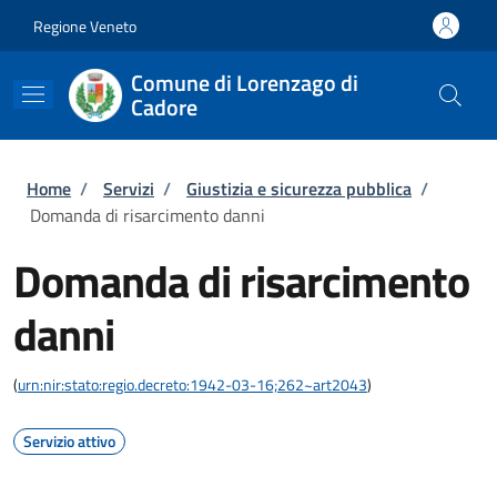
Salta al contenuto principale
Skip to footer content
Regione Veneto
Comune di Lorenzago di
Cadore
Briciole di pane
Home
/
Servizi
/
Giustizia e sicurezza pubblica
/
Domanda di risarcimento danni
Domanda di risarcimento
danni
(
urn:nir:stato:regio.decreto:1942-03-16;262~art2043
)
Servizio attivo