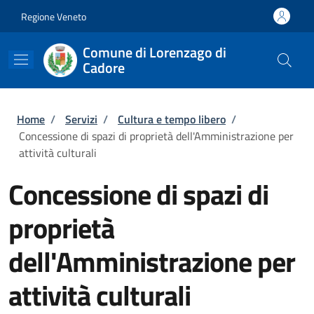
Salta al contenuto principale
Skip to footer content
Regione Veneto
Comune di Lorenzago di
Cadore
Briciole di pane
Home
/
Servizi
/
Cultura e tempo libero
/
Concessione di spazi di proprietà dell'Amministrazione per
attività culturali
Concessione di spazi di
proprietà
dell'Amministrazione per
attività culturali