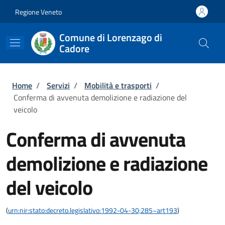
Salta al contenuto principale
Skip to footer content
Regione Veneto
Comune di Lorenzago di
Cadore
Briciole di pane
Home
/
Servizi
/
Mobilità e trasporti
/
Conferma di avvenuta demolizione e radiazione del
veicolo
Conferma di avvenuta
demolizione e radiazione
del veicolo
(
urn:nir:stato:decreto.legislativo:1992-04-30;285~art193
)