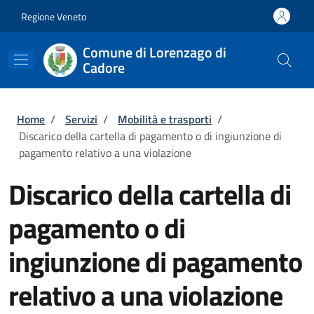
Salta al contenuto principale
Skip to footer content
Regione Veneto
Comune di Lorenzago di
Cadore
Briciole di pane
Home
/
Servizi
/
Mobilità e trasporti
/
Discarico della cartella di pagamento o di ingiunzione di
pagamento relativo a una violazione
Discarico della cartella di
pagamento o di
ingiunzione di pagamento
relativo a una violazione