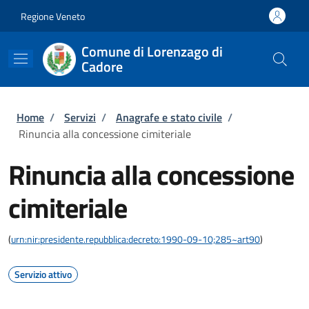
Salta al contenuto principale
Skip to footer content
Regione Veneto
Comune di Lorenzago di
Cadore
Briciole di pane
Home
/
Servizi
/
Anagrafe e stato civile
/
Rinuncia alla concessione cimiteriale
Rinuncia alla concessione
cimiteriale
(
urn:nir:presidente.repubblica:decreto:1990-09-10;285~art90
)
Servizio attivo