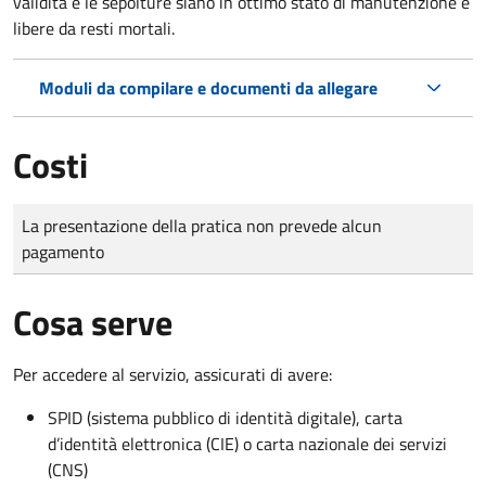
validità e le sepolture siano in ottimo stato di manutenzione e
libere da resti mortali.
Moduli da compilare e documenti da allegare
Costi
Tipo di pagamento
Importo
La presentazione della pratica non prevede alcun
pagamento
Cosa serve
Per accedere al servizio, assicurati di avere:
SPID (sistema pubblico di identità digitale), carta
d’identità elettronica (CIE) o carta nazionale dei servizi
(CNS)