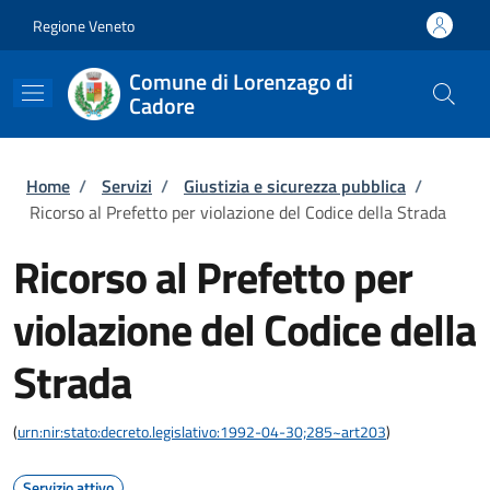
Salta al contenuto principale
Skip to footer content
Regione Veneto
Comune di Lorenzago di
Cadore
Briciole di pane
Home
/
Servizi
/
Giustizia e sicurezza pubblica
/
Ricorso al Prefetto per violazione del Codice della Strada
Ricorso al Prefetto per
violazione del Codice della
Strada
(
urn:nir:stato:decreto.legislativo:1992-04-30;285~art203
)
Servizio attivo