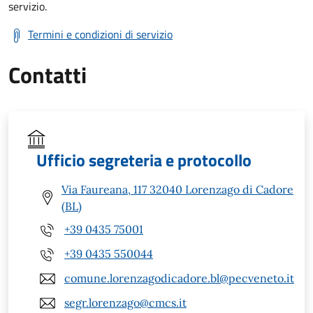
servizio.
Termini e condizioni di servizio
Contatti
Ufficio segreteria e protocollo
Via Faureana, 117 32040 Lorenzago di Cadore
(BL)
+39 0435 75001
+39 0435 550044
comune.lorenzagodicadore.bl@pecveneto.it
segr.lorenzago@cmcs.it