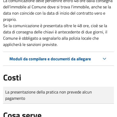
La comunicazione deve pervenire
entro 48 ore
dalla consegna
dell’immobile al Comune dove si trova l’immobile, anche se la
data non coincide con la data di inizio del contratto vero e
proprio.
Se la comunicazione è presentata oltre le 48 ore, cioè se la
data di consegna delle chiavi è antecedente di due giorni, il
Comune è obbligato a segnalarlo alla polizia locale che
applicherà le sanzioni previste.
Moduli da compilare e documenti da allegare
Costi
Tipo di pagamento
Importo
La presentazione della pratica non prevede alcun
pagamento
Cosa serve