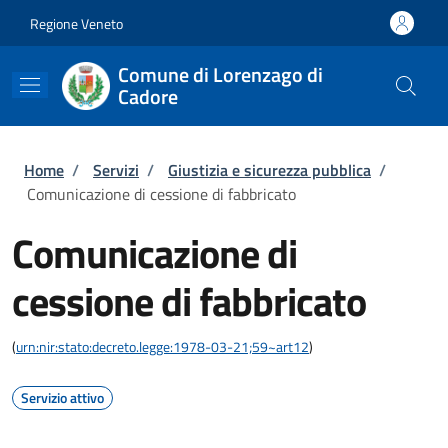
Salta al contenuto principale
Skip to footer content
Regione Veneto
Comune di Lorenzago di
Cadore
Briciole di pane
Home
/
Servizi
/
Giustizia e sicurezza pubblica
/
Comunicazione di cessione di fabbricato
Comunicazione di
cessione di fabbricato
(
urn:nir:stato:decreto.legge:1978-03-21;59~art12
)
Servizio attivo