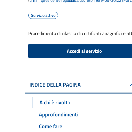
(
urn:nir:presidente.repubblica:decreto:1989-05-30;223~ar
Servizio attivo
Procedimento di rilascio di certificati anagrafici e att
Accedi al servizio
INDICE DELLA PAGINA
A chi è rivolto
Approfondimenti
Come fare