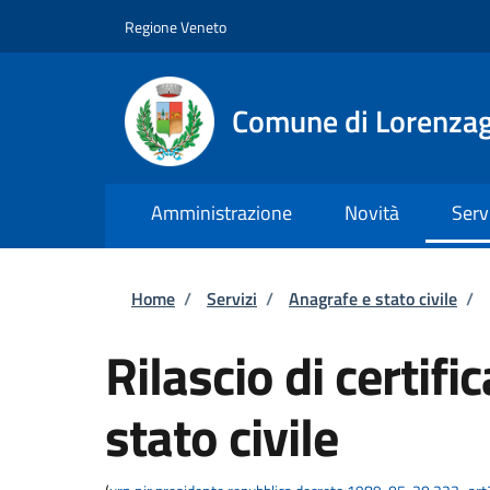
Salta al contenuto principale
Skip to footer content
Regione Veneto
Comune di Lorenzag
Amministrazione
Novità
Serv
Briciole di pane
Home
/
Servizi
/
Anagrafe e stato civile
/
Rilascio di certific
stato civile