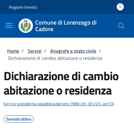
Salta al contenuto principale
Skip to footer content
Regione Veneto
Comune di Lorenzago di
Cadore
Briciole di pane
Home
/
Servizi
/
Anagrafe e stato civile
/
Dichiarazione di cambio abitazione o residenza
Dichiarazione di cambio
abitazione o residenza
(
urn:nir:presidente.repubblica:decreto:1989-05-30;223~art13
)
Servizio attivo