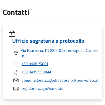
Contatti
Ufficio segreteria e protocollo
Via Faureana, 117 32040 Lorenzago di Cadore
(BL)
+39 0435 75001
+39 0435 550044
comune.lorenzagodicadore.bl@pecveneto.it
segr.lorenzago@cmcs.it