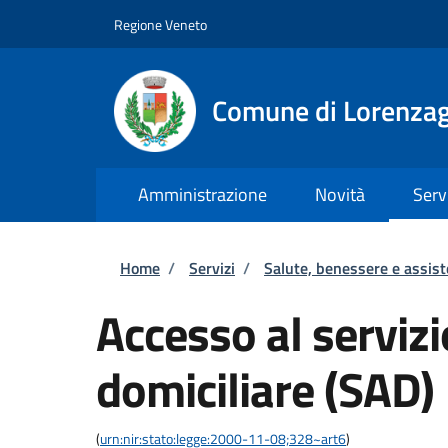
Salta al contenuto principale
Skip to footer content
Regione Veneto
Comune di Lorenzag
Amministrazione
Novità
Serv
Briciole di pane
Home
/
Servizi
/
Salute, benessere e assis
Accesso al servizi
domiciliare (SAD)
(
urn:nir:stato:legge:2000-11-08;328~art6
)