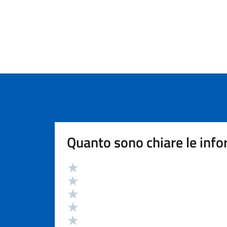
Quanto sono chiare le info
Valutazione
Valuta 5 stelle su 5
Valuta 4 stelle su 5
Valuta 3 stelle su 5
Valuta 2 stelle su 5
Valuta 1 stelle su 5