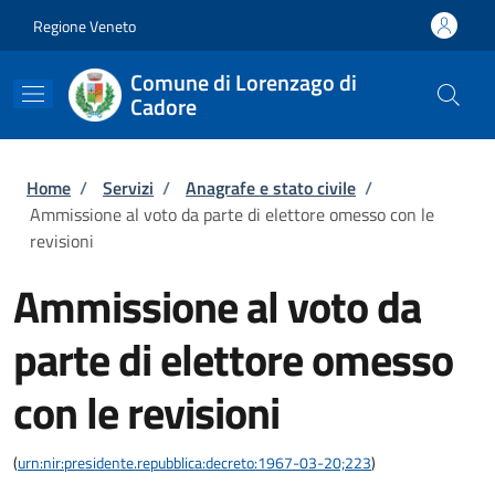
Salta al contenuto principale
Skip to footer content
Regione Veneto
Comune di Lorenzago di
Cadore
Briciole di pane
Home
/
Servizi
/
Anagrafe e stato civile
/
Ammissione al voto da parte di elettore omesso con le
revisioni
Ammissione al voto da
parte di elettore omesso
con le revisioni
(
urn:nir:presidente.repubblica:decreto:1967-03-20;223
)