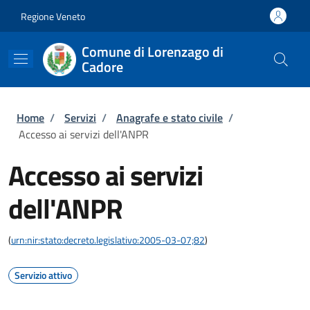
Salta al contenuto principale
Skip to footer content
Regione Veneto
Comune di Lorenzago di
Cadore
Briciole di pane
Home
/
Servizi
/
Anagrafe e stato civile
/
Accesso ai servizi dell'ANPR
Accesso ai servizi
dell'ANPR
(
urn:nir:stato:decreto.legislativo:2005-03-07;82
)
Servizio attivo