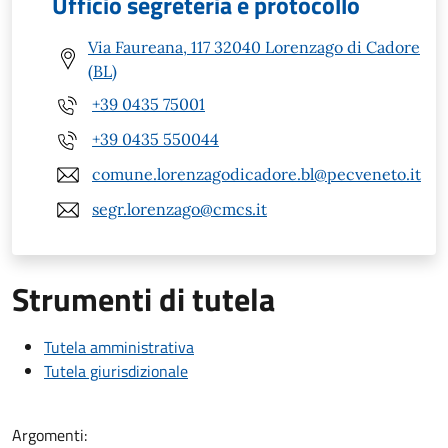
Ufficio segreteria e protocollo
Via Faureana, 117 32040 Lorenzago di Cadore
(BL)
+39 0435 75001
+39 0435 550044
comune.lorenzagodicadore.bl@pecveneto.it
segr.lorenzago@cmcs.it
Strumenti di tutela
Tutela amministrativa
Tutela giurisdizionale
Argomenti: