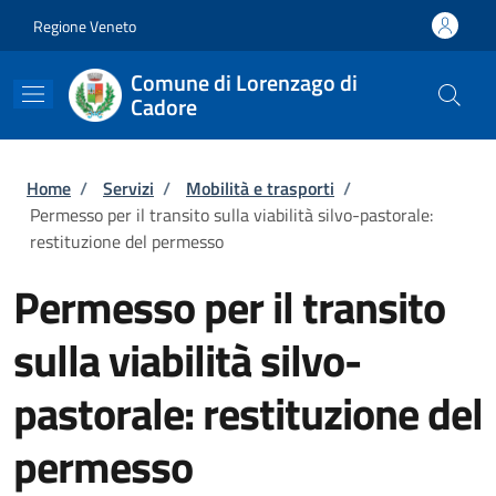
Salta al contenuto principale
Skip to footer content
Regione Veneto
Comune di Lorenzago di
Cadore
Briciole di pane
Home
/
Servizi
/
Mobilità e trasporti
/
Permesso per il transito sulla viabilità silvo-pastorale:
restituzione del permesso
Permesso per il transito
sulla viabilità silvo-
pastorale: restituzione del
permesso