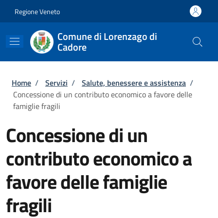
Salta al contenuto principale
Skip to footer content
Regione Veneto
Comune di Lorenzago di
Cadore
Briciole di pane
Home
/
Servizi
/
Salute, benessere e assistenza
/
Concessione di un contributo economico a favore delle
famiglie fragili
Concessione di un
contributo economico a
favore delle famiglie
fragili