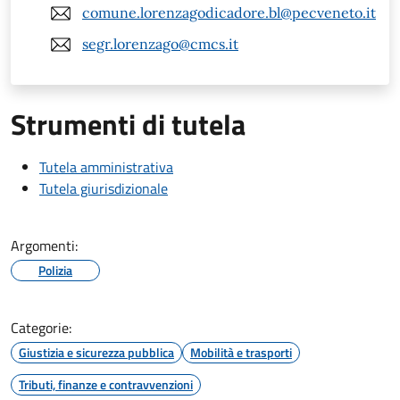
comune.lorenzagodicadore.bl@pecveneto.it
segr.lorenzago@cmcs.it
Strumenti di tutela
Tutela amministrativa
Tutela giurisdizionale
Argomenti:
Polizia
Categorie:
Giustizia e sicurezza pubblica
Mobilità e trasporti
Tributi, finanze e contravvenzioni