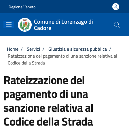
Salta al contenuto principale
Skip to footer content
Regione Veneto
Comune di Lorenzago di
Cadore
Briciole di pane
Home
/
Servizi
/
Giustizia e sicurezza pubblica
/
Rateizzazione del pagamento di una sanzione relativa al
Codice della Strada
Rateizzazione del
pagamento di una
sanzione relativa al
Codice della Strada