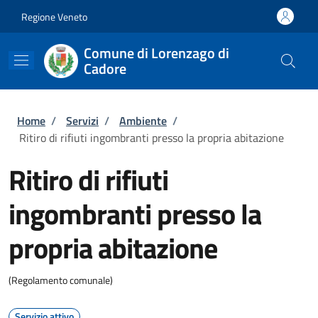
Salta al contenuto principale
Skip to footer content
Regione Veneto
Comune di Lorenzago di
Cadore
Briciole di pane
Home
/
Servizi
/
Ambiente
/
Ritiro di rifiuti ingombranti presso la propria abitazione
Ritiro di rifiuti
ingombranti presso la
propria abitazione
(Regolamento comunale)
Servizio attivo