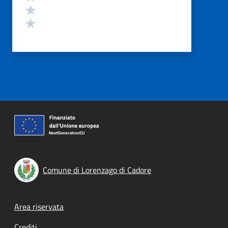
Valuta 2 stelle su 5
Valuta 1 stelle su 5
Comune di Lorenzago di Cadore
Footer menu
Area riservata
Crediti