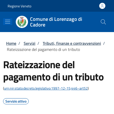
Salta al contenuto principale
Skip to footer content
Regione Veneto
Comune di Lorenzago di
Cadore
Briciole di pane
Home
/
Servizi
/
Tributi, finanze e contravvenzioni
/
Rateizzazione del pagamento di un tributo
Rateizzazione del
pagamento di un tributo
(
urn:nir:stato:decreto.legislativo:1997-12-15;446~art52
)
Servizio attivo