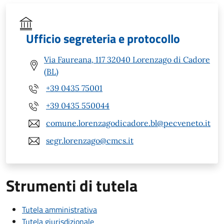
Ufficio segreteria e protocollo
Via Faureana, 117 32040 Lorenzago di Cadore
(BL)
+39 0435 75001
+39 0435 550044
comune.lorenzagodicadore.bl@pecveneto.it
segr.lorenzago@cmcs.it
Strumenti di tutela
Tutela amministrativa
Tutela giurisdizionale