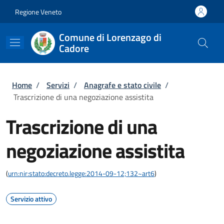
Salta al contenuto principale
Skip to footer content
Regione Veneto
Comune di Lorenzago di
Cadore
Briciole di pane
Home
/
Servizi
/
Anagrafe e stato civile
/
Trascrizione di una negoziazione assistita
Trascrizione di una
negoziazione assistita
(
urn:nir:stato:decreto.legge:2014-09-12;132~art6
)
Servizio attivo