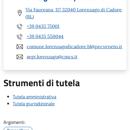
Via Faureana, 117 32040 Lorenzago di Cadore
(BL)
+39 0435 75001
+39 0435 550044
comune.lorenzagodicadore.bl@pecveneto.it
segr.lorenzago@cmcs.it
Strumenti di tutela
Tutela amministrativa
Tutela giurisdizionale
Argomenti: