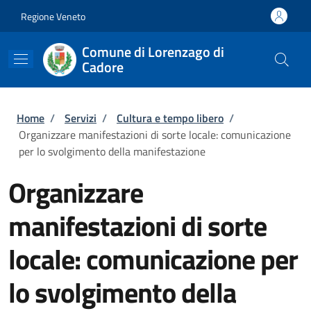
Salta al contenuto principale
Skip to footer content
Regione Veneto
Comune di Lorenzago di
Cadore
Briciole di pane
Home
/
Servizi
/
Cultura e tempo libero
/
Organizzare manifestazioni di sorte locale: comunicazione
per lo svolgimento della manifestazione
Organizzare
manifestazioni di sorte
locale: comunicazione per
lo svolgimento della