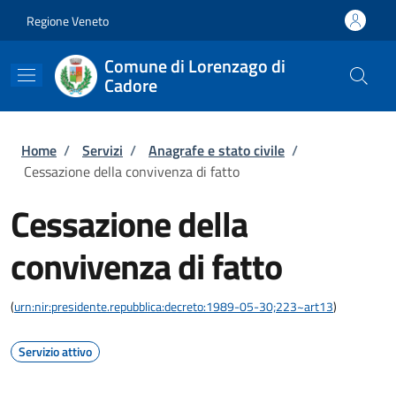
Salta al contenuto principale
Skip to footer content
Regione Veneto
Comune di Lorenzago di
Cadore
Briciole di pane
Home
/
Servizi
/
Anagrafe e stato civile
/
Cessazione della convivenza di fatto
Cessazione della
convivenza di fatto
(
urn:nir:presidente.repubblica:decreto:1989-05-30;223~art13
)
Servizio attivo