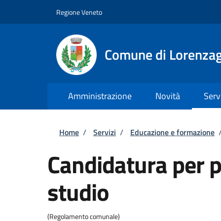
Salta al contenuto principale
Skip to footer content
Regione Veneto
Comune di Lorenzag
Amministrazione
Novità
Serv
Briciole di pane
Home
/
Servizi
/
Educazione e formazione
Candidatura per p
studio
(Regolamento comunale)