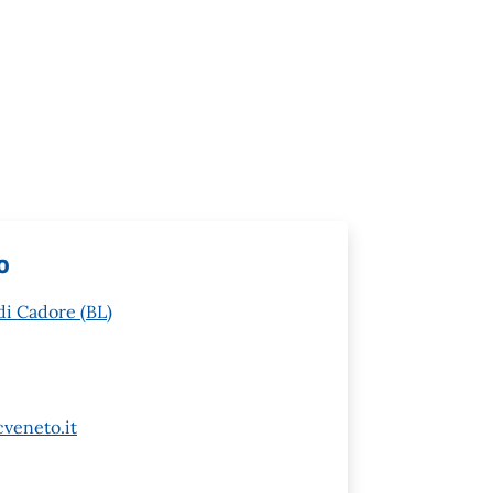
o
di Cadore (BL)
veneto.it