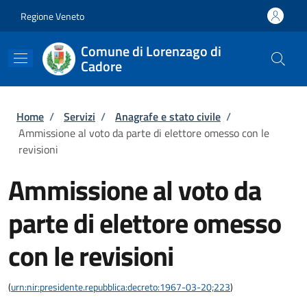
Salta al contenuto principale
Skip to footer content
Regione Veneto
Comune di Lorenzago di
Cadore
Briciole di pane
Home
/
Servizi
/
Anagrafe e stato civile
/
Ammissione al voto da parte di elettore omesso con le
revisioni
Ammissione al voto da
parte di elettore omesso
con le revisioni
(
urn:nir:presidente.repubblica:decreto:1967-03-20;223
)