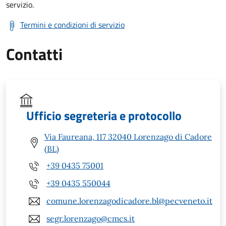
servizio.
Termini e condizioni di servizio
Contatti
Ufficio segreteria e protocollo
Via Faureana, 117 32040 Lorenzago di Cadore
(BL)
+39 0435 75001
+39 0435 550044
comune.lorenzagodicadore.bl@pecveneto.it
segr.lorenzago@cmcs.it