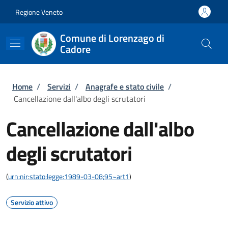
Salta al contenuto principale
Skip to footer content
Regione Veneto
Comune di Lorenzago di
Cadore
Briciole di pane
Home
/
Servizi
/
Anagrafe e stato civile
/
Cancellazione dall'albo degli scrutatori
Cancellazione dall'albo
degli scrutatori
(
urn:nir:stato:legge:1989-03-08;95~art1
)
Servizio attivo