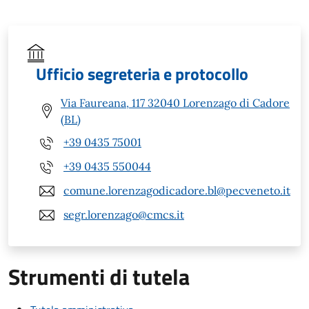
Ufficio segreteria e protocollo
Via Faureana, 117 32040 Lorenzago di Cadore
(BL)
+39 0435 75001
+39 0435 550044
comune.lorenzagodicadore.bl@pecveneto.it
segr.lorenzago@cmcs.it
Strumenti di tutela