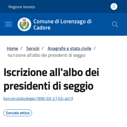
Salta al contenuto principale
Skip to footer content
Regione Veneto
Comune di Lorenzago di
Cadore
Briciole di pane
Home
/
Servizi
/
Anagrafe e stato civile
/
Iscrizione all'albo dei presidenti di seggio
Iscrizione all'albo dei
presidenti di seggio
(
urn:nir:stato:legge:1990-03-21;53~art1
)
Servizio attivo